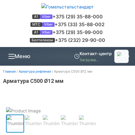
Перейти
к
+375 (29) 35-88-000
A1
Viber
содержимому
+375 (33) 35-88-002
МТС
Viber
+375 (29) 35-99-000
A1
Viber
+375 (232) 29-90-00
Белтелеком
Контакт-центр
Меню
Загрузка...
Главная
/
Арматура рифленая
/ Арматура С500 Ø12 мм
Арматура С500 Ø12 мм